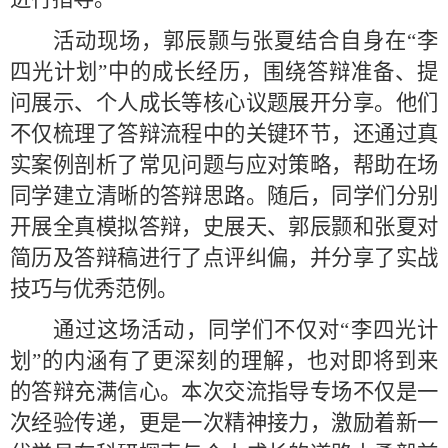
活动现场，郭辰颢与张夏结合自身在
“李
四光计划”中的成长经历，围绕答辩准备、
提
问
展示、个人成长等核心议题展开分享。他们
不仅梳理了答辩流程中的关键环节，还通过真
实案例剖析了常见问题与应对策略，帮助在场
同学建立清晰的答辩思路。
随后
，同学
们分别
开展全真模拟答辩
，
史展天、
郭辰颢
和
张夏
对
简历及答辩稿进行了点评纠偏
，
并分享了实战
技巧与优秀范例
。
通过这场
活动
，
同学们
不仅对
“李四光计
划”的内涵有了更深刻的理解，也对即将到来
的答辩充满信心。本次交流指导专场不仅是一
次经验传递，更是一次精神接力，激励着新一