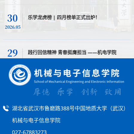
30
乐学龙虎榜 | 四月榜单正式出炉！
2026.05
29
践行回信精神 青春挺膺担当 ——机电学院
07J254团支部五月主题团日活…
2026.05
20
凝聚青春力量 筑牢信仰根基｜两院联合入团积极
分子培训班顺利开展
2026.05
湖北省武汉市鲁磨路388号中国地质大学（武汉）
机械与电子信息学院
027-67883273