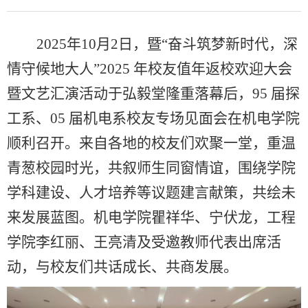
2025
年
10
月
2
日，暨“奋斗筑梦新时代，深
情守候地大人”
2025
年校友值年返校欢迎大会
暨文艺汇演活动于弘毅堂隆重落幕后，
95
届探
工系、
05
届机电系校友专场见面会在机电学院
顺利召开。来自各地的校友们欢聚一堂，重温
青葱校园时光，共叙师生同窗情谊，围绕学院
学科建设、人才培养等议题建言献策，共绘未
来发展蓝图。机电学院瞿祥华、宁伏龙，工程
学院李红丽、王亮清及受邀教师代表出席活
动，与校友们共话成长、共商发展。