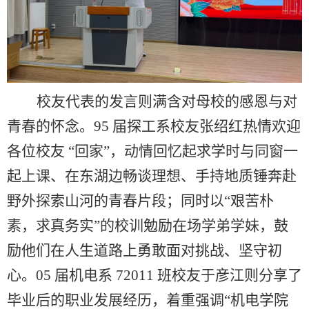
校友代表的发言则满含对母校的感恩与对
青春的怀念。
95
届探工系校友张绍红热情欢迎
各位校友
“回家”，动情回忆起求学时与同窗一
起上课、在东湖边畅谈理想、手持地质锤奔赴
野外探索山河的青春片段；同时以“艰苦朴
素，求真务实”的校训勉励在场学弟学妹，鼓
励他们在人生道路上勇敢面对挑战、坚守初
心。
05
届机电系
72011
班校友于彦江则分享了
毕业后的职业发展经历，着重强调“机电学院