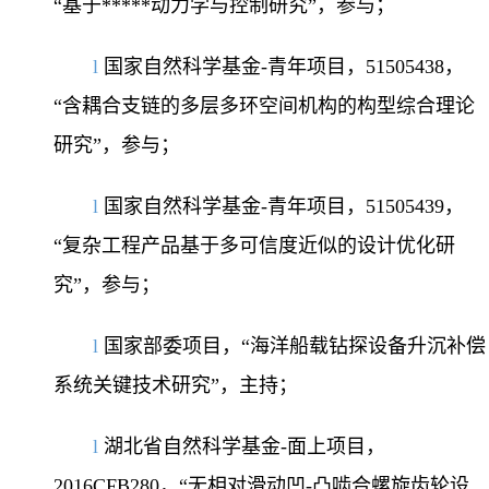
“基于*****
动力学与控制研究
”，
参与
；
l
国家自然科学基金
-青年项目，
51505438
，
“含耦合支链的多层多环空间机构的构型综合理论
研究”，
参与
；
l
国家自然科学基金
-青年项目，
51505439
，
“复杂工程产品基于多可信度近似的设计优化研
究”，
参与
；
l
国家部委项目，
“
海洋船载钻探设备升沉补偿
系统关键技术研究
”
，主持；
l
湖北省自然科学基金
-面上项目，
2016CFB280
，
“
无相对滑动凹
-凸啮合螺旋齿轮设