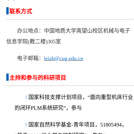
联系方式
办公地点：中国地质大学南望山校区机械与电子
信息学院
(教二楼)
305
室
电子邮箱：
leizh@cug.edu.cn
主持和参与的科研项目
l
国家科技支撑计划项目
，
“
面向重型机床行业
的闭环
PLM系统研究
”，
参与
l
国家自然科学基金
-青年项目，5
1805494
，