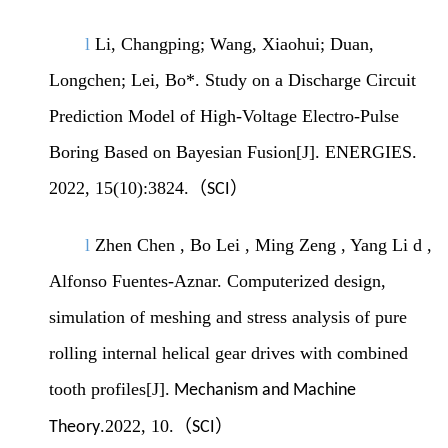
l
Li, Changping; Wang, Xiaohui; Duan,
Longchen; Lei, Bo*. Study on a Discharge Circuit
Prediction Model of High-Voltage Electro-Pulse
Boring Based on Bayesian Fusion[J]. ENERGIES.
（
）
2022, 15(10):3824.
S
CI
l
Zhen Chen , Bo Lei , Ming Zeng , Yang Li d ,
Alfonso Fuentes-Aznar
.
Computerized design,
simulation of meshing and stress analysis of pure
rolling internal helical gear drives with combined
tooth profiles[J].
Mechanism and Machine
）
.2022
,
10
.
（
Theory
S
CI