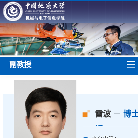
副教授
雷波
博
授