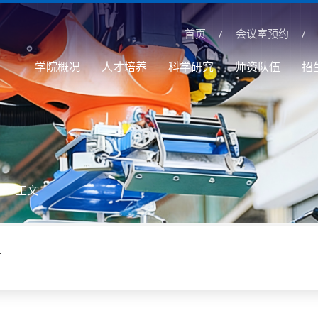
首页
/
会议室预约
/
学院概况
人才培养
科学研究
师资队伍
招
> 正文
才