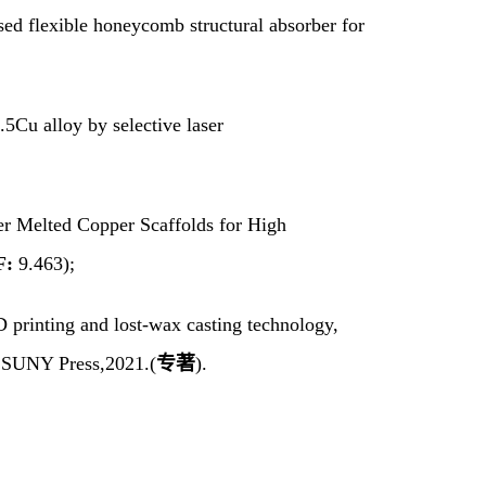
sed flexible honeycomb structural absorber for
5Cu alloy by selective laser
er Melted Copper Scaffolds for High
F:
9.463);
D printing and lost-wax casting technology,
].SUNY Press,2021.(
专著
).