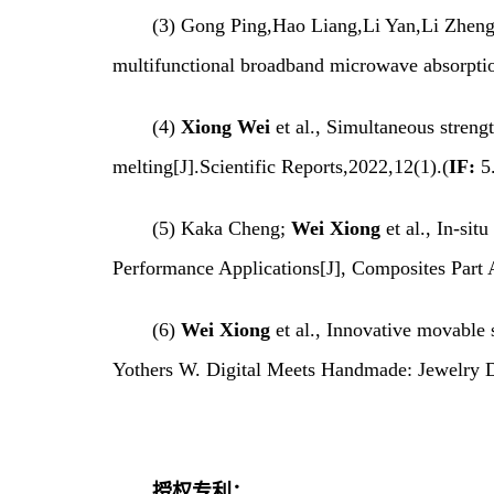
(3
) Gong Ping,Hao Liang,Li Yan,Li Zheng
multifunctional broadband microwave absorpti
(4
)
Xiong Wei
et al., Simultaneous streng
melting[J].Scientific Reports,2022,12(1).(
IF:
5.
(
5) Kaka Cheng;
Wei Xiong
et al., In-si
Performance Applications[J], Composites Part 
(
6)
Wei Xiong
et al., Innovative movable 
Yothers W. Digital Meets Handmade: Jewelry D
授权专利：