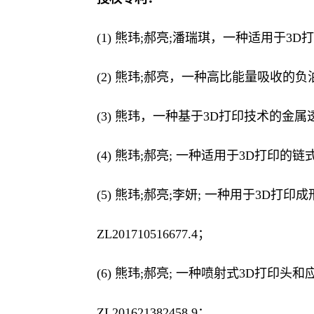
(1)
熊玮
;郝亮;潘瑞琪，一种适用于3D打印的
(2)
熊玮
;郝亮，一种高比能量吸收的负泊松比结
(
3
)
熊玮，一种基于
3D打印技术的金属透光板
(
4
) 熊玮;郝亮; 一种适用于3D打印的链式结构, 2
(
5
) 熊玮;郝亮;李妍;
一种用于
3D打印成形
ZL
201710516677.4
；
(6) 熊玮;郝亮; 一种喷射式3D打印头和应用
ZL201621382458.9
；