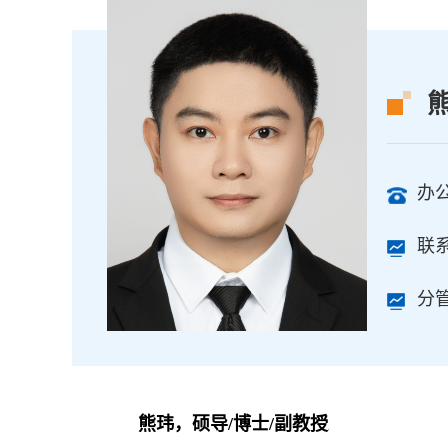
办
联系
分管
熊玮，硕导/博士/副教授