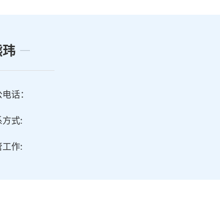
熊玮
公电话：
方式:
工作: