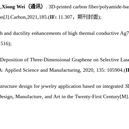
,
Xiong Wei
（通讯）
. 3D-printed carbon fiber/polyamide-ba
on[J].Carbon,2021,185.(
IF:
11.307
，期刊封面
);
th and ductility enhancements of high thermal conductive Ag7.
516);
tu Deposition of Three-Dimensional Graphene
on Selective Las
A: Applied Science and Manufacturing, 2020, 135: 105904.(
I
structure design for jewelry application based on integrated 3
esign, Manufacture, and Art in the Twenty-First Century[M