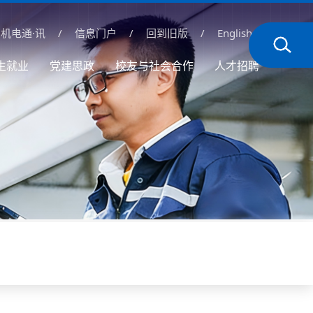
机电通·讯
/
信息门户
/
回到旧版
/
English
生就业
党建思政
校友与社会合作
人才招聘