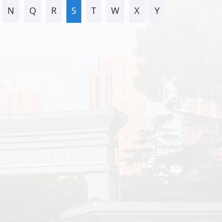
N
Q
R
S
T
W
X
Y