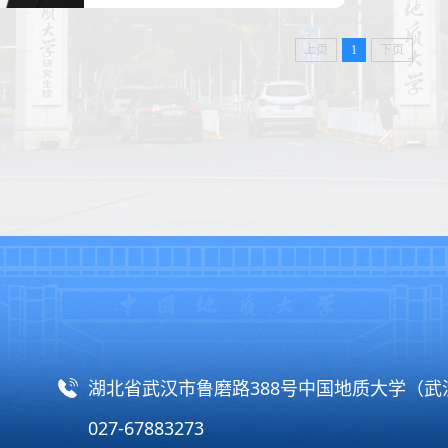
上页
1
下页
湖北省武汉市鲁磨路388号中国地质大学（
027-67883273