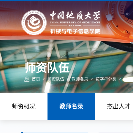
师资队伍
>
>
>
>
首页
师资队伍
教师名录
按字母分类
S
师资概况
教师名录
杰出人才