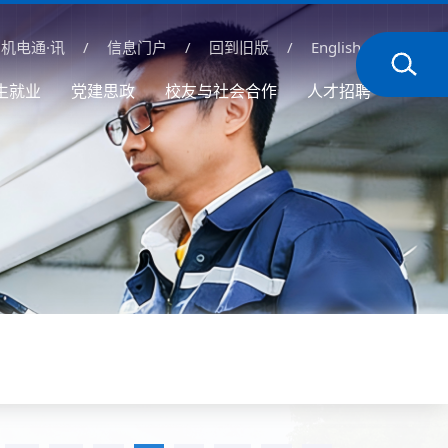
机电通·讯
/
信息门户
/
回到旧版
/
English
生就业
党建思政
校友与社会合作
人才招聘