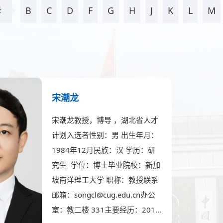
母
B
C
D
F
G
H
J
K
L
M
宋潮龙
宋潮龙教授，博导 ，湖北省人才
计划入选者性别：男 出生年月：
1984年12月民族：汉 学历：研
究生 学位：博士毕业院校：新加
坡南洋理工大学 职称：教授联系
邮箱：songcl@cug.edu.cn办公
室：教二楼 331主要经历：201…